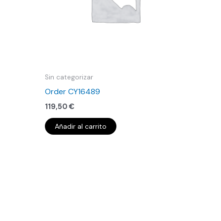
Sin categorizar
Order CY16489
119,50
€
Añadir al carrito