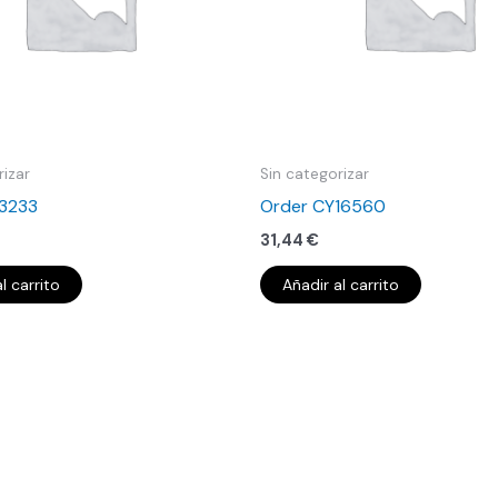
rizar
Sin categorizar
13233
Order CY16560
31,44
€
l carrito
Añadir al carrito