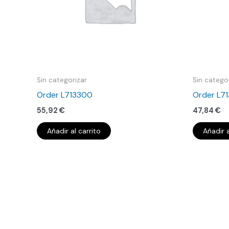
Sin categorizar
Sin catego
Order L713300
Order L7
55,92
€
47,84
€
Añadir al carrito
Añadir a