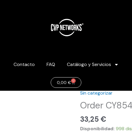
Contacto
FAQ
Catálogo y Servicios
0
Carrito
0,00
€
Sin categorizar
Order
CY85487
Order CY85
cantidad
33,25
€
Disponibilidad:
998 dis