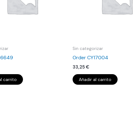
rizar
Sin categorizar
16649
Order CY17004
33,25
€
l carrito
Añadir al carrito