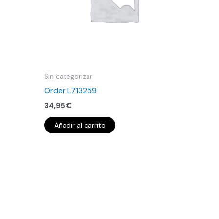
Sin categorizar
Order L713259
34,95
€
Añadir al carrito