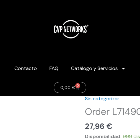
Contacto
FAQ
Catálogo y Servicios
0
Carrito
0,00
€
Sin categorizar
Order
L714901
Order L7149
cantidad
27,96
€
Disponibilidad:
999 dis