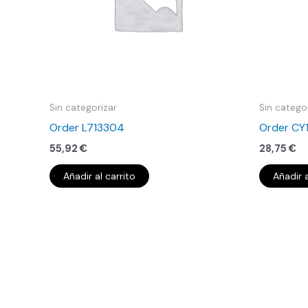
Sin categorizar
Sin catego
Order L713304
Order CY
55,92
€
28,75
€
Añadir al carrito
Añadir a