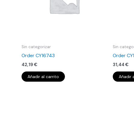
Sin categorizar
Sin catego
Order CY16743
Order CY
42,19
€
31,44
€
Añadir al carrito
Añadir a