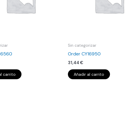
rizar
Sin categorizar
16560
Order CY16950
31,44
€
l carrito
Añadir al carrito