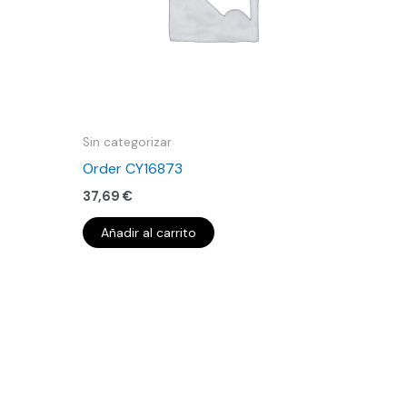
Sin categorizar
Order CY16873
37,69
€
Añadir al carrito