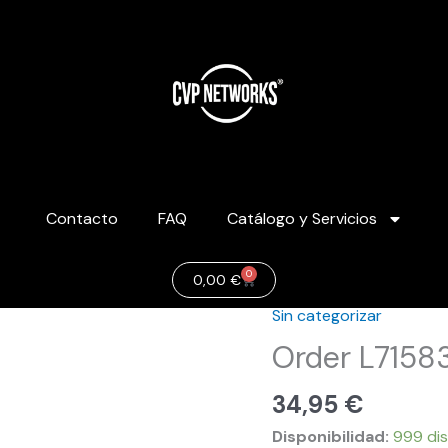
Contacto
FAQ
Catálogo y Servicios
0
Carrito
0,00
€
Sin categorizar
Order
L715831
Order L71583
cantidad
34,95
€
Disponibilidad:
999 dis