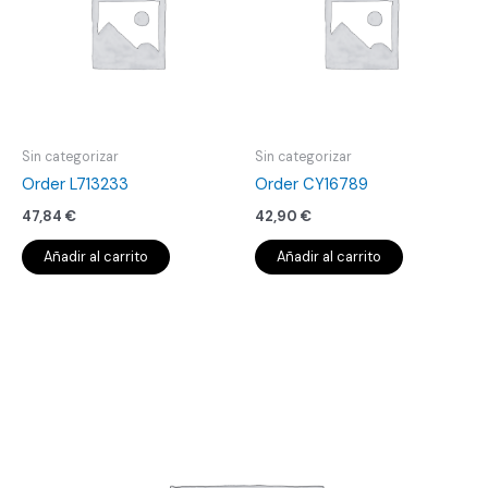
Sin categorizar
Sin categorizar
Order L713233
Order CY16789
47,84
€
42,90
€
Añadir al carrito
Añadir al carrito
Order
L719461
cantidad