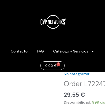
Contacto
FAQ
Catálogo y Servicios
0
Carrito
0,00
€
Sin categorizar
Order
L722476
Order L7224
cantidad
29,55
€
Disponibilidad:
999 dis