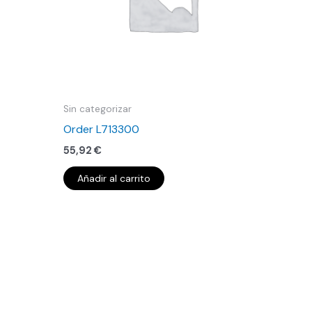
Sin categorizar
Order L713300
55,92
€
Añadir al carrito