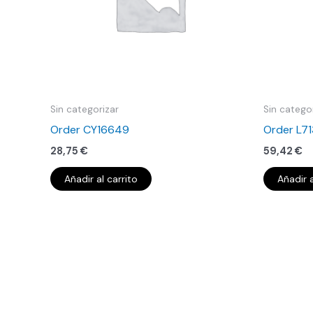
Sin categorizar
Sin catego
Order CY16649
Order L7
28,75
€
59,42
€
Añadir al carrito
Añadir a