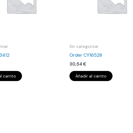
rizar
Sin categorizar
13412
Order CY16528
30,54
€
l carrito
Añadir al carrito