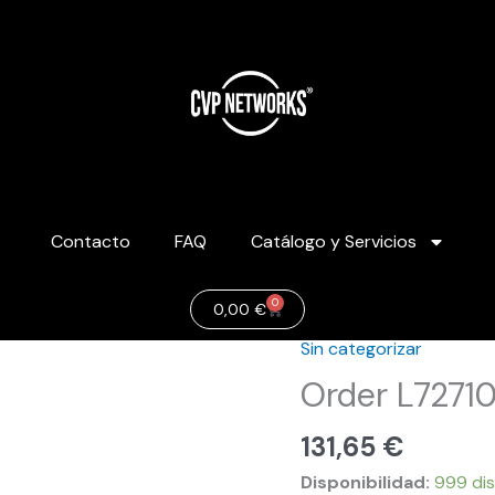
Contacto
FAQ
Catálogo y Servicios
0
Carrito
0,00
€
Sin categorizar
Order
L727104
Order L7271
cantidad
131,65
€
Disponibilidad:
999 dis