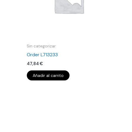
Sin categorizar
Order L713233
47,84
€
Añadir al carrito