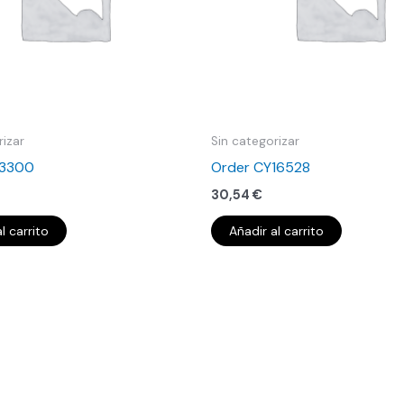
rizar
Sin categorizar
13300
Order CY16528
30,54
€
l carrito
Añadir al carrito