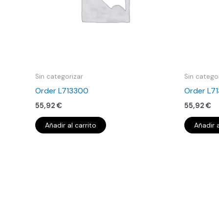
Sin categorizar
Sin catego
Order L713300
Order L7
55,92
€
55,92
€
Añadir al carrito
Añadir a