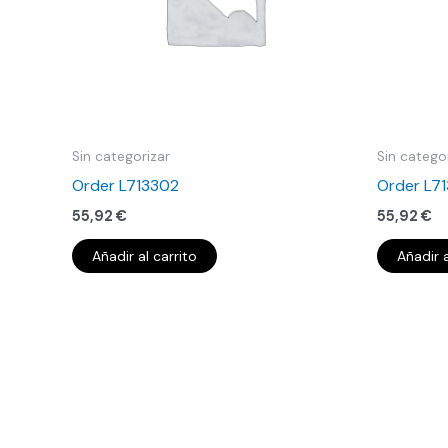
Sin categorizar
Sin catego
Order L713302
Order L7
55,92
€
55,92
€
Añadir al carrito
Añadir a