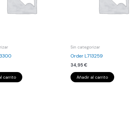
rizar
Sin categorizar
13300
Order L713259
34,95
€
l carrito
Añadir al carrito