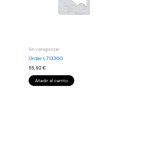
Sin categorizar
Order L713300
55,92
€
Añadir al carrito