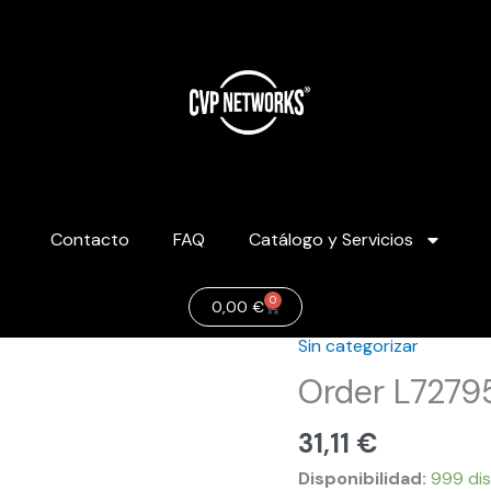
Contacto
FAQ
Catálogo y Servicios
0
Carrito
0,00
€
Sin categorizar
Order
L727958
Order L7279
cantidad
31,11
€
Disponibilidad:
999 dis