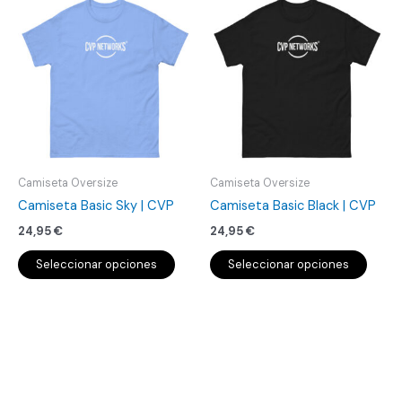
Este
Este
producto
produ
tiene
tiene
múltiples
múlti
variantes.
varian
Las
Las
opciones
opcio
se
se
pueden
pued
Camiseta Oversize
Camiseta Oversize
elegir
elegir
Camiseta Basic Sky | CVP
Camiseta Basic Black | CVP
en
en
24,95
€
24,95
€
la
la
página
págin
Seleccionar opciones
Seleccionar opciones
de
de
producto
produ