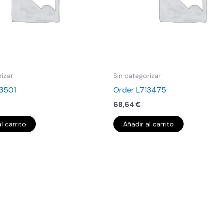
rizar
Sin categorizar
13501
Order L713475
68,64
€
l carrito
Añadir al carrito