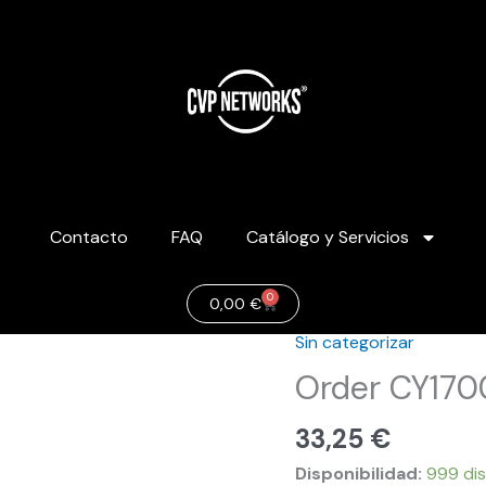
Contacto
FAQ
Catálogo y Servicios
0
Carrito
0,00
€
Sin categorizar
Order
CY17004
Order CY170
cantidad
33,25
€
Disponibilidad:
999 dis