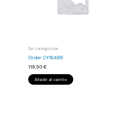
Sin categorizar
Order CY16489
119,50
€
Añadir al carrito