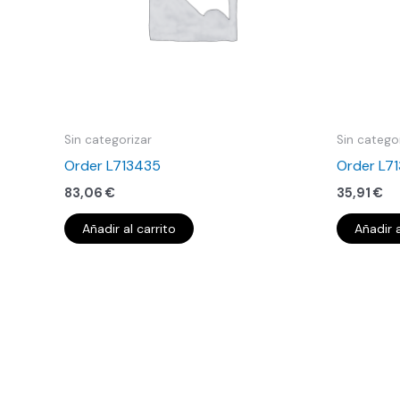
Sin categorizar
Sin catego
Order L713435
Order L7
83,06
€
35,91
€
Añadir al carrito
Añadir a