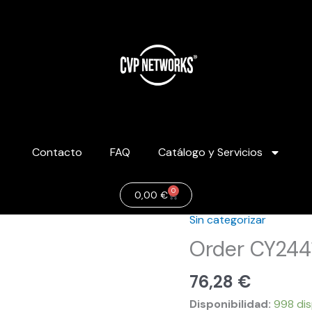
Contacto
FAQ
Catálogo y Servicios
0
Carrito
0,00
€
Sin categorizar
Order
CY24413
Order CY244
cantidad
76,28
€
Disponibilidad:
998 dis