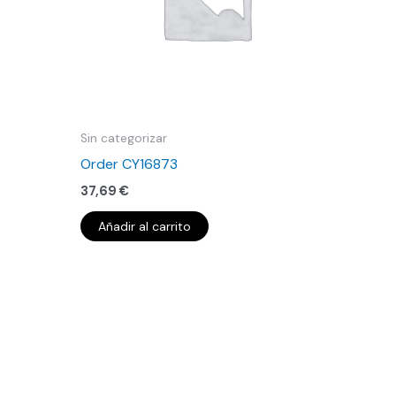
Sin categorizar
Order CY16873
37,69
€
Añadir al carrito