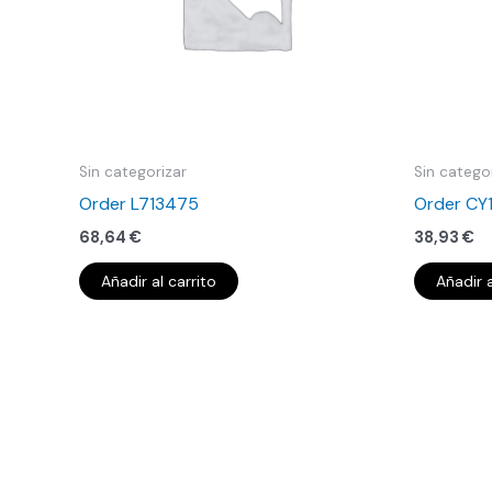
Sin categorizar
Sin catego
Order L713475
Order CY
68,64
€
38,93
€
Añadir al carrito
Añadir a