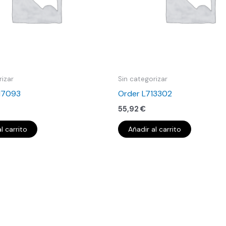
rizar
Sin categorizar
17093
Order L713302
55,92
€
l carrito
Añadir al carrito