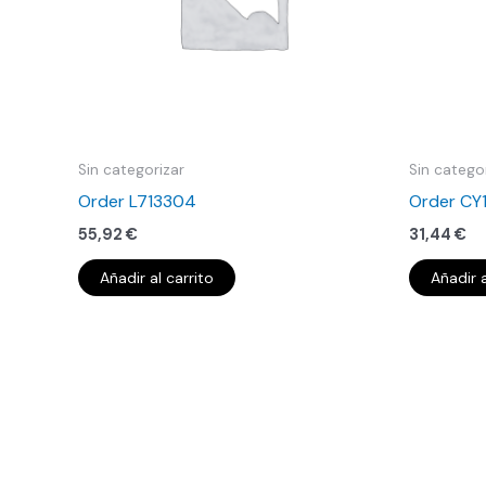
Sin categorizar
Sin catego
Order L713304
Order CY
55,92
€
31,44
€
Añadir al carrito
Añadir a