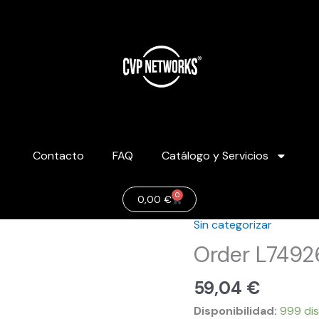
Contacto
FAQ
Catálogo y Servicios
0
Carrito
0,00
€
Sin categorizar
Order
L749267
Order L7492
cantidad
59,04
€
Disponibilidad:
999 dis