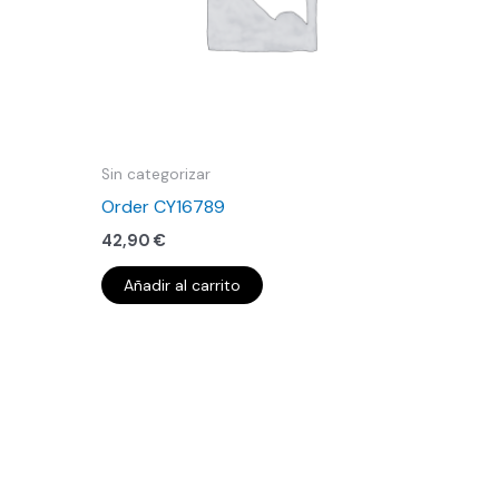
Sin categorizar
Order CY16789
42,90
€
Añadir al carrito