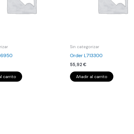
rizar
Sin categorizar
16950
Order L713300
55,92
€
l carrito
Añadir al carrito