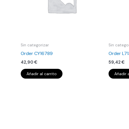
Sin categorizar
Sin catego
Order CY16789
Order L7
42,90
€
59,42
€
Añadir al carrito
Añadir a