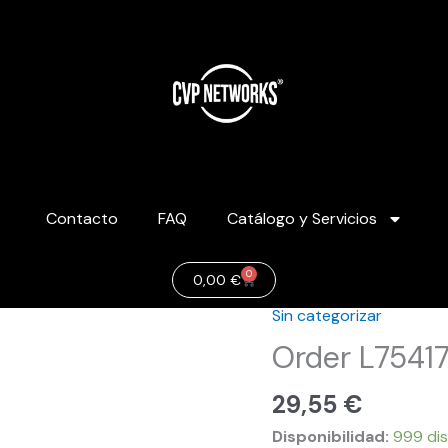
Contacto
FAQ
Catálogo y Servicios
0
Carrito
0,00
€
Sin categorizar
Order
L754170
Order L7541
cantidad
29,55
€
Disponibilidad:
999 dis