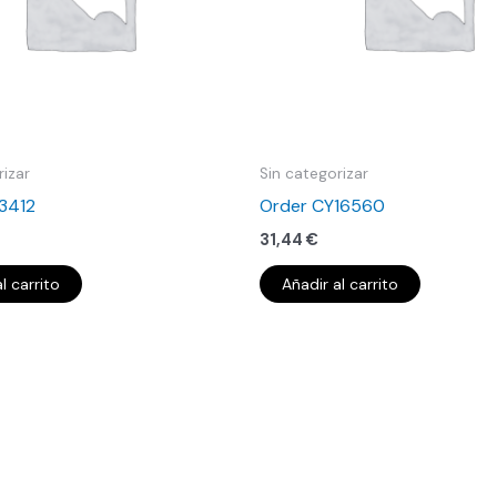
rizar
Sin categorizar
13412
Order CY16560
31,44
€
l carrito
Añadir al carrito