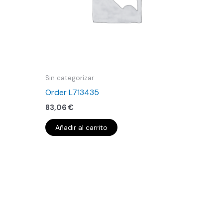
Sin categorizar
Order L713435
83,06
€
Añadir al carrito