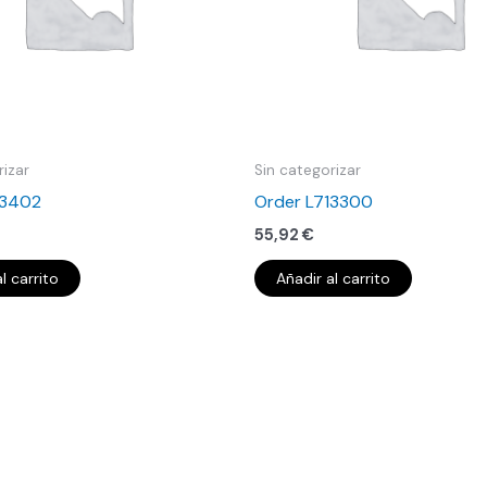
rizar
Sin categorizar
13402
Order L713300
55,92
€
l carrito
Añadir al carrito