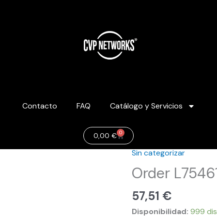
Contacto
FAQ
Catálogo y Servicios
0
Carrito
0,00
€
Sin categorizar
Order
L754616
Order L7546
cantidad
57,51
€
Disponibilidad:
999 dis