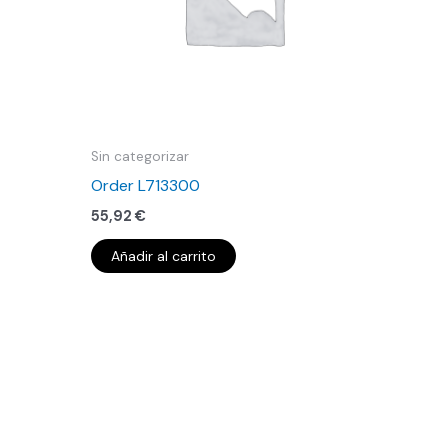
Sin categorizar
Order L713300
55,92
€
Añadir al carrito