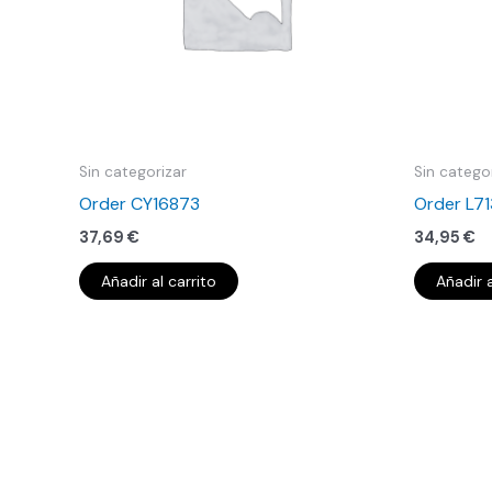
Sin categorizar
Sin catego
Order CY16873
Order L7
37,69
€
34,95
€
Añadir al carrito
Añadir a